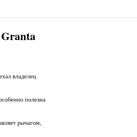
 Granta
ехал владелец
особенно полезна
авляет рычагом,