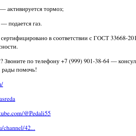
 — активируется тормоз;
 — подается газ.
 сертифицировано в соответствии с ГОСТ 33668-20
сности.
? Звоните по телефону +7 (999) 901-38-64 — консу
м рады помочь!
u/
asreda
tube.com/@Pedali55
u/channel/42...