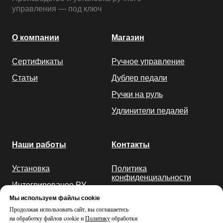
управления — под ключ
О компании
Магазин
Сертификаты
Ручное управление
Статьи
Дублер педали
Ручки на руль
Удлинители педалей
Наши работы
Контакты
Установка
Политика
конфиденциальности
Интегрированое РУ
Мы используем файлы cookie
РУ газ-тормоз
Продолжая использовать сайт, вы соглашаетесь
Подрулевое РУ
на обработку файлов cookie и
Политику
обработки