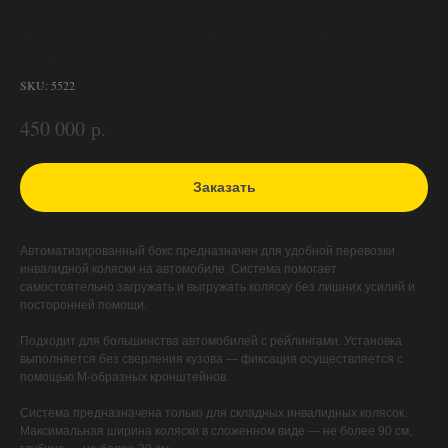
Бокс для погрузки и выгрузки инвалидной
коляски
SKU:
5522
р.
450 000
Заказать
Автоматизированный бокс предназначен для удобной перевозки
инвалидной коляски на автомобиле. Система помогает
самостоятельно загружать и выгружать коляску без лишних усилий и
посторонней помощи.
Подходит для большинства автомобилей с рейлингами. Установка
выполняется без сверления кузова — фиксация осуществляется с
помощью М-образных кронштейнов.
Система предназначена только для складных инвалидных колясок.
Максимальная ширина коляски в сложенном виде — не более 90 см,