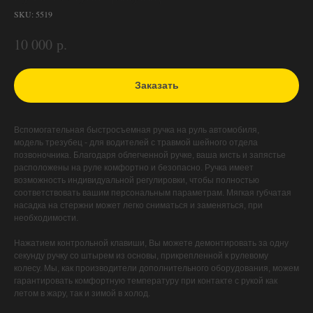
SKU:
5519
р.
10 000
Заказать
Вспомогательная быстросъемная ручка на руль автомобиля,
модель трезубец - для водителей с травмой шейного отдела
позвоночника. Благодаря облегченной ручке, ваша кисть и запястье
расположены на руле комфортно и безопасно. Ручка имеет
возможность индивидуальной регулировки, чтобы полностью
соответствовать вашим персональным параметрам. Мягкая губчатая
насадка на стержни может легко сниматься и заменяться, при
необходимости.
Нажатием контрольной клавиши, Вы можете демонтировать за одну
секунду ручку со штырем из основы, прикрепленной к рулевому
колесу. Мы, как производители дополнительного оборудования, можем
гарантировать комфортную температуру при контакте с рукой как
летом в жару, так и зимой в холод.