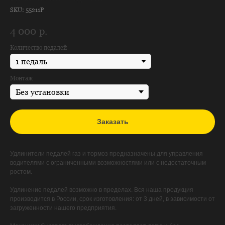
SKU:
55211P
4 000
р.
Количество педалей
Монтаж
Заказать
Удлинители педалей газ и тормоз предназначены для управления
водителями с ограниченными возможностями или с недостаточным
ростом.
Удлинение педалей возможно в пределах. Вся наша продукция
производится в России, срок изготовления: от 3 дней, в зависимости от
загруженности нашего предприятия.